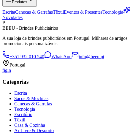
Produtos
Escrita
Canecas & Garrafas
Têxtil
Eventos & Presentes
Tecnologia
Novidades
B
BEEU - Brindes Publicitários
A sua loja de brindes publicitários em Portugal. Milhares de artigos
promocionais personalizáveis.
+351 932 010 540
WhatsApp
info@beeu.pt
Portugal
f
ig
in
Categorias
Escrita
Sacos & Mochilas
Canecas & Garrafas
Tecnologia
Escritório
Têxtil
Casa & Cozinha
Ar Livre & Desporto