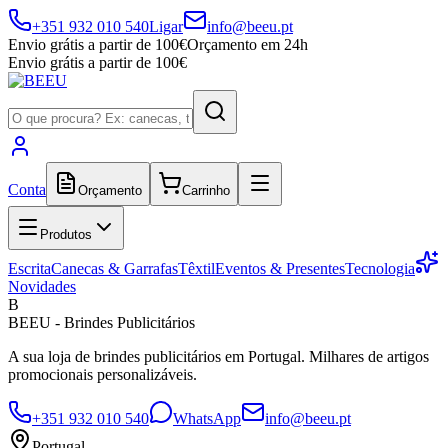
+351 932 010 540
Ligar
info@beeu.pt
Envio grátis a partir de 100€
Orçamento em 24h
Envio grátis a partir de 100€
Conta
Orçamento
Carrinho
Produtos
Escrita
Canecas & Garrafas
Têxtil
Eventos & Presentes
Tecnologia
Novidades
B
BEEU - Brindes Publicitários
A sua loja de brindes publicitários em Portugal. Milhares de artigos
promocionais personalizáveis.
+351 932 010 540
WhatsApp
info@beeu.pt
Portugal