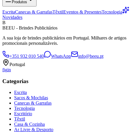
Produtos
Escrita
Canecas & Garrafas
Têxtil
Eventos & Presentes
Tecnologia
Novidades
B
BEEU - Brindes Publicitários
A sua loja de brindes publicitários em Portugal. Milhares de artigos
promocionais personalizáveis.
+351 932 010 540
WhatsApp
info@beeu.pt
Portugal
f
ig
in
Categorias
Escrita
Sacos & Mochilas
Canecas & Garrafas
Tecnologia
Escritório
Têxtil
Casa & Cozinha
Ar Livre & Desporto