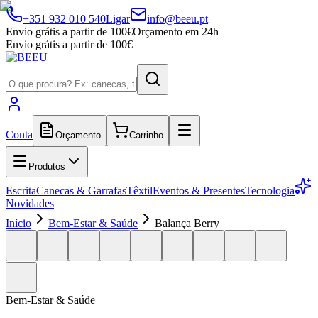
+351 932 010 540
Ligar
info@beeu.pt
Envio grátis a partir de 100€
Orçamento em 24h
Envio grátis a partir de 100€
Conta
Orçamento
Carrinho
Produtos
Escrita
Canecas & Garrafas
Têxtil
Eventos & Presentes
Tecnologia
Novidades
Início
Bem-Estar & Saúde
Balança Berry
Bem-Estar & Saúde