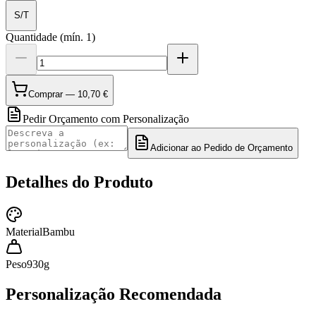
S/T
Quantidade
(mín.
1
)
Comprar —
10,70 €
Pedir Orçamento com Personalização
Adicionar ao Pedido de Orçamento
Detalhes do Produto
Material
Bambu
Peso
930
g
Personalização Recomendada