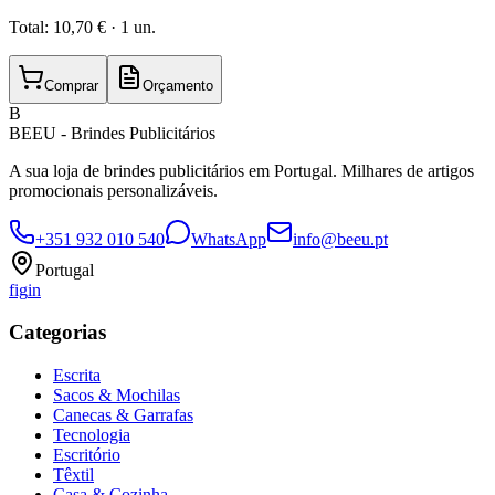
Total:
10,70 €
·
1
un.
Comprar
Orçamento
B
BEEU - Brindes Publicitários
A sua loja de brindes publicitários em Portugal. Milhares de artigos
promocionais personalizáveis.
+351 932 010 540
WhatsApp
info@beeu.pt
Portugal
f
ig
in
Categorias
Escrita
Sacos & Mochilas
Canecas & Garrafas
Tecnologia
Escritório
Têxtil
Casa & Cozinha