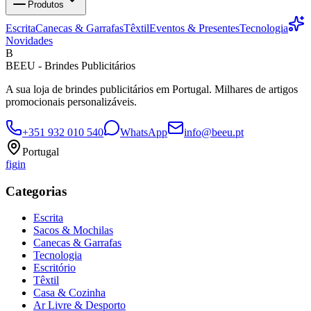
Produtos
Escrita
Canecas & Garrafas
Têxtil
Eventos & Presentes
Tecnologia
Novidades
B
BEEU - Brindes Publicitários
A sua loja de brindes publicitários em Portugal. Milhares de artigos
promocionais personalizáveis.
+351 932 010 540
WhatsApp
info@beeu.pt
Portugal
f
ig
in
Categorias
Escrita
Sacos & Mochilas
Canecas & Garrafas
Tecnologia
Escritório
Têxtil
Casa & Cozinha
Ar Livre & Desporto