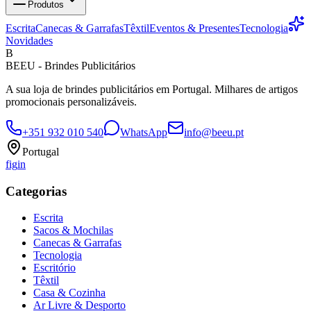
Produtos
Escrita
Canecas & Garrafas
Têxtil
Eventos & Presentes
Tecnologia
Novidades
B
BEEU - Brindes Publicitários
A sua loja de brindes publicitários em Portugal. Milhares de artigos
promocionais personalizáveis.
+351 932 010 540
WhatsApp
info@beeu.pt
Portugal
f
ig
in
Categorias
Escrita
Sacos & Mochilas
Canecas & Garrafas
Tecnologia
Escritório
Têxtil
Casa & Cozinha
Ar Livre & Desporto