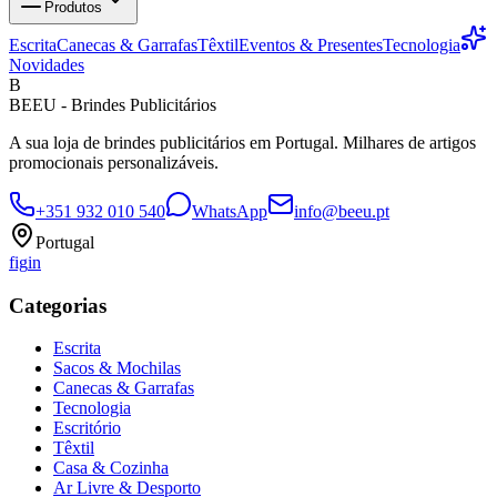
Produtos
Escrita
Canecas & Garrafas
Têxtil
Eventos & Presentes
Tecnologia
Novidades
B
BEEU - Brindes Publicitários
A sua loja de brindes publicitários em Portugal. Milhares de artigos
promocionais personalizáveis.
+351 932 010 540
WhatsApp
info@beeu.pt
Portugal
f
ig
in
Categorias
Escrita
Sacos & Mochilas
Canecas & Garrafas
Tecnologia
Escritório
Têxtil
Casa & Cozinha
Ar Livre & Desporto