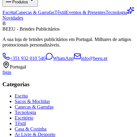
Produtos
Escrita
Canecas & Garrafas
Têxtil
Eventos & Presentes
Tecnologia
Novidades
B
BEEU - Brindes Publicitários
A sua loja de brindes publicitários em Portugal. Milhares de artigos
promocionais personalizáveis.
+351 932 010 540
WhatsApp
info@beeu.pt
Portugal
f
ig
in
Categorias
Escrita
Sacos & Mochilas
Canecas & Garrafas
Tecnologia
Escritório
Têxtil
Casa & Cozinha
Ar Livre & Desporto