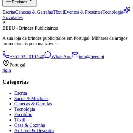
Produtos
Escrita
Canecas & Garrafas
Têxtil
Eventos & Presentes
Tecnologia
Novidades
B
BEEU - Brindes Publicitários
A sua loja de brindes publicitários em Portugal. Milhares de artigos
promocionais personalizáveis.
+351 932 010 540
WhatsApp
info@beeu.pt
Portugal
f
ig
in
Categorias
Escrita
Sacos & Mochilas
Canecas & Garrafas
Tecnologia
Escritório
Têxtil
Casa & Cozinha
Ar Livre & Desporto