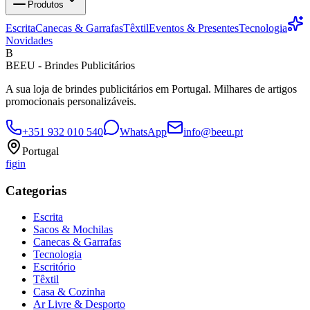
Produtos
Escrita
Canecas & Garrafas
Têxtil
Eventos & Presentes
Tecnologia
Novidades
B
BEEU - Brindes Publicitários
A sua loja de brindes publicitários em Portugal. Milhares de artigos
promocionais personalizáveis.
+351 932 010 540
WhatsApp
info@beeu.pt
Portugal
f
ig
in
Categorias
Escrita
Sacos & Mochilas
Canecas & Garrafas
Tecnologia
Escritório
Têxtil
Casa & Cozinha
Ar Livre & Desporto