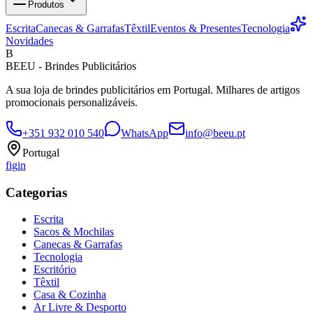
Produtos
Escrita
Canecas & Garrafas
Têxtil
Eventos & Presentes
Tecnologia
Novidades
B
BEEU - Brindes Publicitários
A sua loja de brindes publicitários em Portugal. Milhares de artigos
promocionais personalizáveis.
+351 932 010 540
WhatsApp
info@beeu.pt
Portugal
f
ig
in
Categorias
Escrita
Sacos & Mochilas
Canecas & Garrafas
Tecnologia
Escritório
Têxtil
Casa & Cozinha
Ar Livre & Desporto