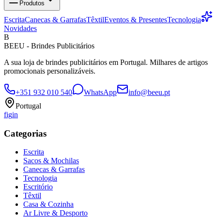
Produtos
Escrita
Canecas & Garrafas
Têxtil
Eventos & Presentes
Tecnologia
Novidades
B
BEEU - Brindes Publicitários
A sua loja de brindes publicitários em Portugal. Milhares de artigos
promocionais personalizáveis.
+351 932 010 540
WhatsApp
info@beeu.pt
Portugal
f
ig
in
Categorias
Escrita
Sacos & Mochilas
Canecas & Garrafas
Tecnologia
Escritório
Têxtil
Casa & Cozinha
Ar Livre & Desporto