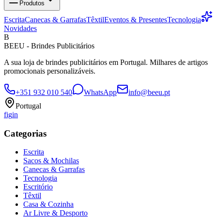
Produtos
Escrita
Canecas & Garrafas
Têxtil
Eventos & Presentes
Tecnologia
Novidades
B
BEEU - Brindes Publicitários
A sua loja de brindes publicitários em Portugal. Milhares de artigos
promocionais personalizáveis.
+351 932 010 540
WhatsApp
info@beeu.pt
Portugal
f
ig
in
Categorias
Escrita
Sacos & Mochilas
Canecas & Garrafas
Tecnologia
Escritório
Têxtil
Casa & Cozinha
Ar Livre & Desporto