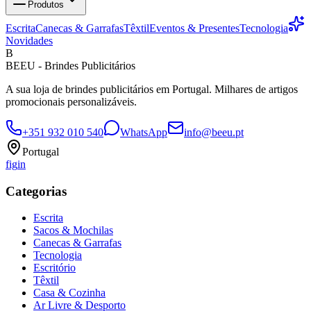
Produtos
Escrita
Canecas & Garrafas
Têxtil
Eventos & Presentes
Tecnologia
Novidades
B
BEEU - Brindes Publicitários
A sua loja de brindes publicitários em Portugal. Milhares de artigos
promocionais personalizáveis.
+351 932 010 540
WhatsApp
info@beeu.pt
Portugal
f
ig
in
Categorias
Escrita
Sacos & Mochilas
Canecas & Garrafas
Tecnologia
Escritório
Têxtil
Casa & Cozinha
Ar Livre & Desporto