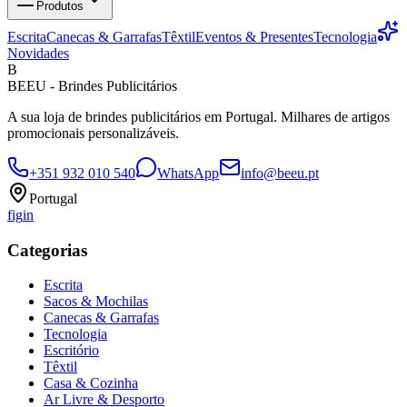
Produtos
Escrita
Canecas & Garrafas
Têxtil
Eventos & Presentes
Tecnologia
Novidades
B
BEEU - Brindes Publicitários
A sua loja de brindes publicitários em Portugal. Milhares de artigos
promocionais personalizáveis.
+351 932 010 540
WhatsApp
info@beeu.pt
Portugal
f
ig
in
Categorias
Escrita
Sacos & Mochilas
Canecas & Garrafas
Tecnologia
Escritório
Têxtil
Casa & Cozinha
Ar Livre & Desporto