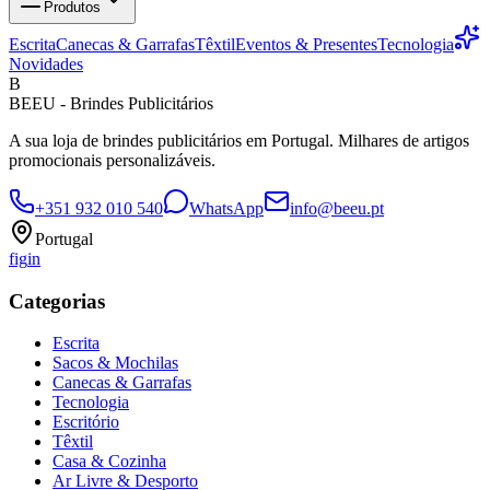
Produtos
Escrita
Canecas & Garrafas
Têxtil
Eventos & Presentes
Tecnologia
Novidades
B
BEEU - Brindes Publicitários
A sua loja de brindes publicitários em Portugal. Milhares de artigos
promocionais personalizáveis.
+351 932 010 540
WhatsApp
info@beeu.pt
Portugal
f
ig
in
Categorias
Escrita
Sacos & Mochilas
Canecas & Garrafas
Tecnologia
Escritório
Têxtil
Casa & Cozinha
Ar Livre & Desporto