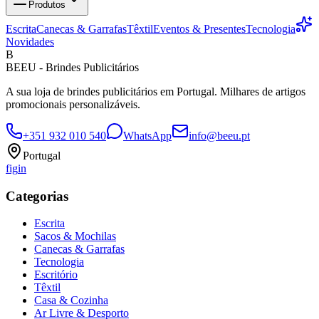
Produtos
Escrita
Canecas & Garrafas
Têxtil
Eventos & Presentes
Tecnologia
Novidades
B
BEEU - Brindes Publicitários
A sua loja de brindes publicitários em Portugal. Milhares de artigos
promocionais personalizáveis.
+351 932 010 540
WhatsApp
info@beeu.pt
Portugal
f
ig
in
Categorias
Escrita
Sacos & Mochilas
Canecas & Garrafas
Tecnologia
Escritório
Têxtil
Casa & Cozinha
Ar Livre & Desporto