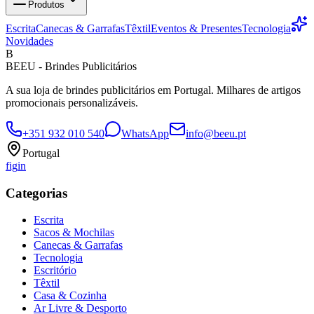
Produtos
Escrita
Canecas & Garrafas
Têxtil
Eventos & Presentes
Tecnologia
Novidades
B
BEEU - Brindes Publicitários
A sua loja de brindes publicitários em Portugal. Milhares de artigos
promocionais personalizáveis.
+351 932 010 540
WhatsApp
info@beeu.pt
Portugal
f
ig
in
Categorias
Escrita
Sacos & Mochilas
Canecas & Garrafas
Tecnologia
Escritório
Têxtil
Casa & Cozinha
Ar Livre & Desporto