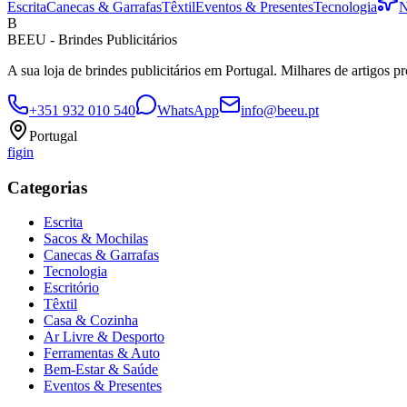
Escrita
Canecas & Garrafas
Têxtil
Eventos & Presentes
Tecnologia
N
B
BEEU - Brindes Publicitários
A sua loja de brindes publicitários em Portugal. Milhares de artigos p
+351 932 010 540
WhatsApp
info@beeu.pt
Portugal
f
ig
in
Categorias
Escrita
Sacos & Mochilas
Canecas & Garrafas
Tecnologia
Escritório
Têxtil
Casa & Cozinha
Ar Livre & Desporto
Ferramentas & Auto
Bem-Estar & Saúde
Eventos & Presentes