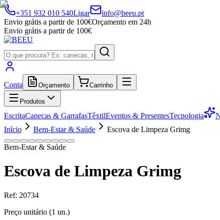
+351 932 010 540
Ligar
info@beeu.pt
Envio grátis a partir de 100€
Orçamento em 24h
Envio grátis a partir de 100€
Conta
Orçamento
Carrinho
Produtos
Escrita
Canecas & Garrafas
Têxtil
Eventos & Presentes
Tecnologia
N
Início
Bem-Estar & Saúde
Escova de Limpeza Grimg
Bem-Estar & Saúde
Escova de Limpeza Grimg
Ref:
20734
Preço unitário (
1
un.)