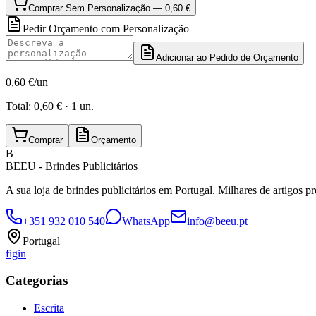
Comprar Sem Personalização —
0,60 €
Pedir Orçamento com Personalização
Adicionar ao Pedido de Orçamento
0,60 €
/un
Total:
0,60 €
·
1
un.
Comprar
Orçamento
B
BEEU - Brindes Publicitários
A sua loja de brindes publicitários em Portugal. Milhares de artigos p
+351 932 010 540
WhatsApp
info@beeu.pt
Portugal
f
ig
in
Categorias
Escrita