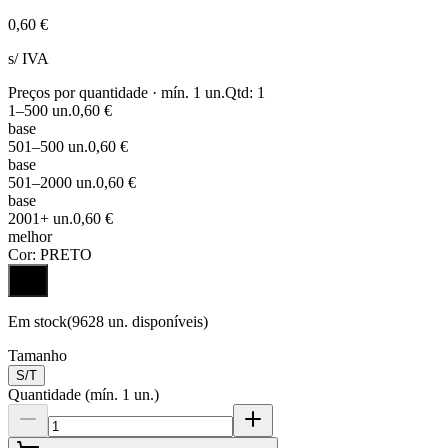
0,60 €
s/ IVA
Preços por quantidade · mín.
1
un.
Qtd:
1
1
–500
un.
0,60 €
base
501
–500
un.
0,60 €
base
501
–2000
un.
0,60 €
base
2001
+
un.
0,60 €
melhor
Cor:
PRETO
Em stock
(
9628
un. disponíveis)
Tamanho
S/T
Quantidade
(mín.
1
un.)