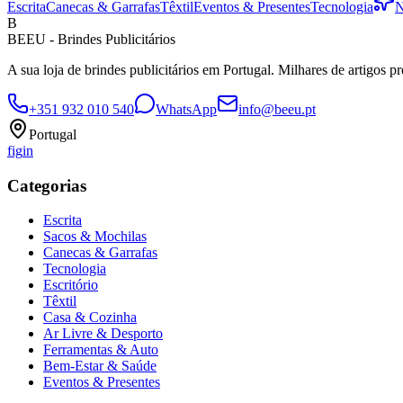
Escrita
Canecas & Garrafas
Têxtil
Eventos & Presentes
Tecnologia
N
B
BEEU - Brindes Publicitários
A sua loja de brindes publicitários em Portugal. Milhares de artigos p
+351 932 010 540
WhatsApp
info@beeu.pt
Portugal
f
ig
in
Categorias
Escrita
Sacos & Mochilas
Canecas & Garrafas
Tecnologia
Escritório
Têxtil
Casa & Cozinha
Ar Livre & Desporto
Ferramentas & Auto
Bem-Estar & Saúde
Eventos & Presentes