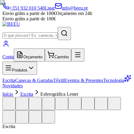
+351 932 010 540
Ligar
info@beeu.pt
Envio grátis a partir de 100€
Orçamento em 24h
Envio grátis a partir de 100€
Conta
Orçamento
Carrinho
Produtos
Escrita
Canecas & Garrafas
Têxtil
Eventos & Presentes
Tecnologia
Novidades
Início
Escrita
Esferográfica Lester
Escrita