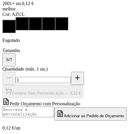
2001
+
un.
0,12 €
melhor
Cor:
AZUL
Esgotado
Tamanho
S/T
Quantidade
(mín.
1
un.)
Comprar Sem Personalização —
0,12 €
Pedir Orçamento com Personalização
Adicionar ao Pedido de Orçamento
0,12 €
/un