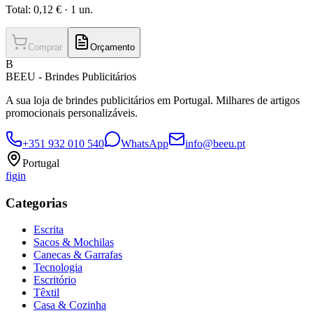
Total:
0,12 €
·
1
un.
Comprar
Orçamento
B
BEEU - Brindes Publicitários
A sua loja de brindes publicitários em Portugal. Milhares de artigos
promocionais personalizáveis.
+351 932 010 540
WhatsApp
info@beeu.pt
Portugal
f
ig
in
Categorias
Escrita
Sacos & Mochilas
Canecas & Garrafas
Tecnologia
Escritório
Têxtil
Casa & Cozinha