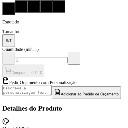
Esgotado
Tamanho
S/T
Quantidade
(mín.
1
)
Comprar —
0,12 €
Pedir Orçamento com Personalização
Adicionar ao Pedido de Orçamento
Detalhes do Produto