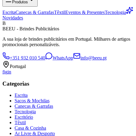
Produtos
Escrita
Canecas & Garrafas
Têxtil
Eventos & Presentes
Tecnologia
Novidades
B
BEEU - Brindes Publicitários
A sua loja de brindes publicitários em Portugal. Milhares de artigos
promocionais personalizáveis.
+351 932 010 540
WhatsApp
info@beeu.pt
Portugal
f
ig
in
Categorias
Escrita
Sacos & Mochilas
Canecas & Garrafas
Tecnologia
Escritório
Têxtil
Casa & Cozinha
Ar Livre & Desporto