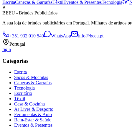
Escrita
Canecas & Garrafas
Têxtil
Eventos & Presentes
Tecnologia
N
B
BEEU - Brindes Publicitários
A sua loja de brindes publicitários em Portugal. Milhares de artigos p
+351 932 010 540
WhatsApp
info@beeu.pt
Portugal
f
ig
in
Categorias
Escrita
Sacos & Mochilas
Canecas & Garrafas
Tecnologia
Escritório
Têxtil
Casa & Cozinha
Ar Livre & Desporto
Ferramentas & Auto
Bem-Estar & Saúde
Eventos & Presentes