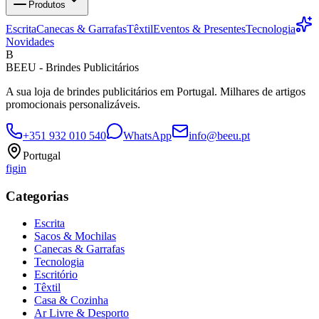
Produtos
Escrita
Canecas & Garrafas
Têxtil
Eventos & Presentes
Tecnologia
Novidades
B
BEEU - Brindes Publicitários
A sua loja de brindes publicitários em Portugal. Milhares de artigos
promocionais personalizáveis.
+351 932 010 540
WhatsApp
info@beeu.pt
Portugal
f
ig
in
Categorias
Escrita
Sacos & Mochilas
Canecas & Garrafas
Tecnologia
Escritório
Têxtil
Casa & Cozinha
Ar Livre & Desporto