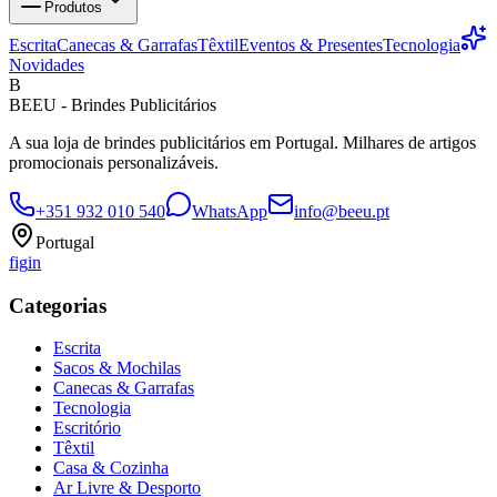
Produtos
Escrita
Canecas & Garrafas
Têxtil
Eventos & Presentes
Tecnologia
Novidades
B
BEEU - Brindes Publicitários
A sua loja de brindes publicitários em Portugal. Milhares de artigos
promocionais personalizáveis.
+351 932 010 540
WhatsApp
info@beeu.pt
Portugal
f
ig
in
Categorias
Escrita
Sacos & Mochilas
Canecas & Garrafas
Tecnologia
Escritório
Têxtil
Casa & Cozinha
Ar Livre & Desporto