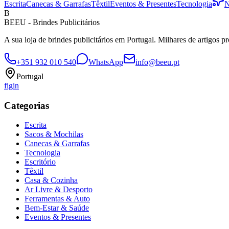
Escrita
Canecas & Garrafas
Têxtil
Eventos & Presentes
Tecnologia
N
B
BEEU - Brindes Publicitários
A sua loja de brindes publicitários em Portugal. Milhares de artigos p
+351 932 010 540
WhatsApp
info@beeu.pt
Portugal
f
ig
in
Categorias
Escrita
Sacos & Mochilas
Canecas & Garrafas
Tecnologia
Escritório
Têxtil
Casa & Cozinha
Ar Livre & Desporto
Ferramentas & Auto
Bem-Estar & Saúde
Eventos & Presentes