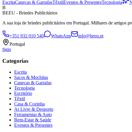
Escrita
Canecas & Garrafas
Têxtil
Eventos & Presentes
Tecnologia
N
B
BEEU - Brindes Publicitários
A sua loja de brindes publicitários em Portugal. Milhares de artigos p
+351 932 010 540
WhatsApp
info@beeu.pt
Portugal
f
ig
in
Categorias
Escrita
Sacos & Mochilas
Canecas & Garrafas
Tecnologia
Escritório
Têxtil
Casa & Cozinha
Ar Livre & Desporto
Ferramentas & Auto
Bem-Estar & Saúde
Eventos & Presentes