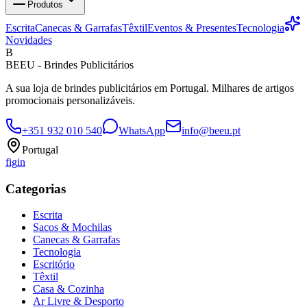
Produtos
Escrita
Canecas & Garrafas
Têxtil
Eventos & Presentes
Tecnologia
Novidades
B
BEEU - Brindes Publicitários
A sua loja de brindes publicitários em Portugal. Milhares de artigos
promocionais personalizáveis.
+351 932 010 540
WhatsApp
info@beeu.pt
Portugal
f
ig
in
Categorias
Escrita
Sacos & Mochilas
Canecas & Garrafas
Tecnologia
Escritório
Têxtil
Casa & Cozinha
Ar Livre & Desporto