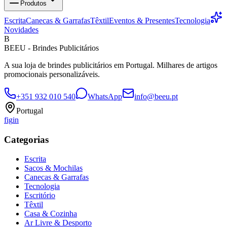
Produtos
Escrita
Canecas & Garrafas
Têxtil
Eventos & Presentes
Tecnologia
Novidades
B
BEEU - Brindes Publicitários
A sua loja de brindes publicitários em Portugal. Milhares de artigos
promocionais personalizáveis.
+351 932 010 540
WhatsApp
info@beeu.pt
Portugal
f
ig
in
Categorias
Escrita
Sacos & Mochilas
Canecas & Garrafas
Tecnologia
Escritório
Têxtil
Casa & Cozinha
Ar Livre & Desporto