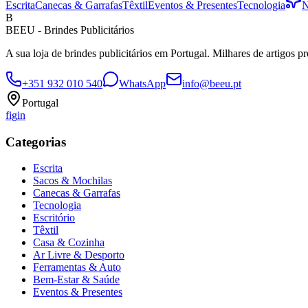
Escrita
Canecas & Garrafas
Têxtil
Eventos & Presentes
Tecnologia
N
B
BEEU - Brindes Publicitários
A sua loja de brindes publicitários em Portugal. Milhares de artigos p
+351 932 010 540
WhatsApp
info@beeu.pt
Portugal
f
ig
in
Categorias
Escrita
Sacos & Mochilas
Canecas & Garrafas
Tecnologia
Escritório
Têxtil
Casa & Cozinha
Ar Livre & Desporto
Ferramentas & Auto
Bem-Estar & Saúde
Eventos & Presentes