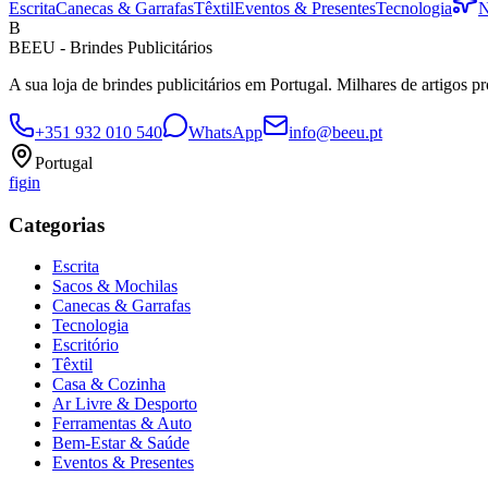
Escrita
Canecas & Garrafas
Têxtil
Eventos & Presentes
Tecnologia
N
B
BEEU - Brindes Publicitários
A sua loja de brindes publicitários em Portugal. Milhares de artigos p
+351 932 010 540
WhatsApp
info@beeu.pt
Portugal
f
ig
in
Categorias
Escrita
Sacos & Mochilas
Canecas & Garrafas
Tecnologia
Escritório
Têxtil
Casa & Cozinha
Ar Livre & Desporto
Ferramentas & Auto
Bem-Estar & Saúde
Eventos & Presentes