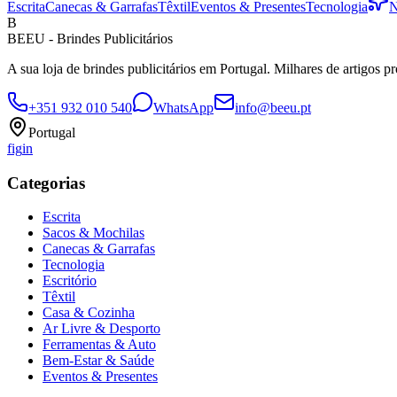
Escrita
Canecas & Garrafas
Têxtil
Eventos & Presentes
Tecnologia
N
B
BEEU - Brindes Publicitários
A sua loja de brindes publicitários em Portugal. Milhares de artigos p
+351 932 010 540
WhatsApp
info@beeu.pt
Portugal
f
ig
in
Categorias
Escrita
Sacos & Mochilas
Canecas & Garrafas
Tecnologia
Escritório
Têxtil
Casa & Cozinha
Ar Livre & Desporto
Ferramentas & Auto
Bem-Estar & Saúde
Eventos & Presentes