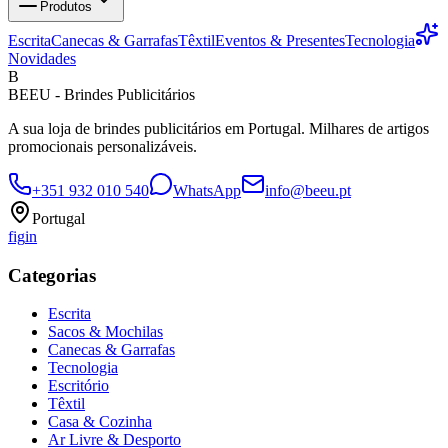
Produtos
Escrita
Canecas & Garrafas
Têxtil
Eventos & Presentes
Tecnologia
Novidades
B
BEEU - Brindes Publicitários
A sua loja de brindes publicitários em Portugal. Milhares de artigos
promocionais personalizáveis.
+351 932 010 540
WhatsApp
info@beeu.pt
Portugal
f
ig
in
Categorias
Escrita
Sacos & Mochilas
Canecas & Garrafas
Tecnologia
Escritório
Têxtil
Casa & Cozinha
Ar Livre & Desporto