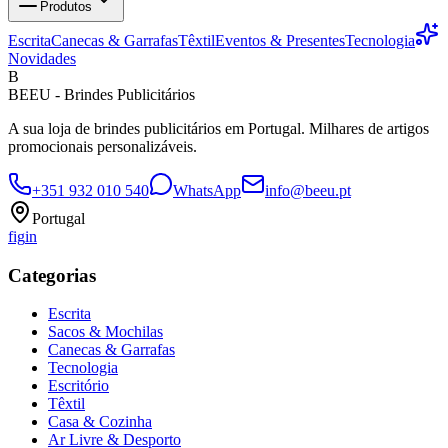
Produtos
Escrita
Canecas & Garrafas
Têxtil
Eventos & Presentes
Tecnologia
Novidades
B
BEEU - Brindes Publicitários
A sua loja de brindes publicitários em Portugal. Milhares de artigos
promocionais personalizáveis.
+351 932 010 540
WhatsApp
info@beeu.pt
Portugal
f
ig
in
Categorias
Escrita
Sacos & Mochilas
Canecas & Garrafas
Tecnologia
Escritório
Têxtil
Casa & Cozinha
Ar Livre & Desporto