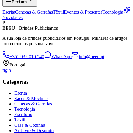
Produtos
Escrita
Canecas & Garrafas
Têxtil
Eventos & Presentes
Tecnologia
Novidades
B
BEEU - Brindes Publicitários
A sua loja de brindes publicitários em Portugal. Milhares de artigos
promocionais personalizáveis.
+351 932 010 540
WhatsApp
info@beeu.pt
Portugal
f
ig
in
Categorias
Escrita
Sacos & Mochilas
Canecas & Garrafas
Tecnologia
Escritório
Têxtil
Casa & Cozinha
Ar Livre & Desporto