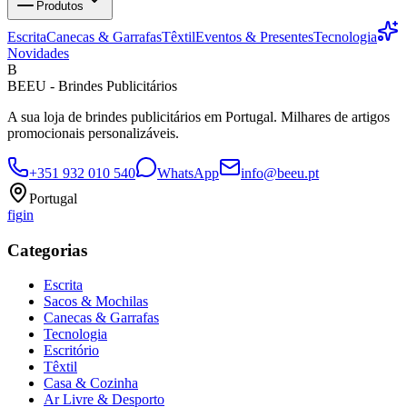
Produtos
Escrita
Canecas & Garrafas
Têxtil
Eventos & Presentes
Tecnologia
Novidades
B
BEEU - Brindes Publicitários
A sua loja de brindes publicitários em Portugal. Milhares de artigos
promocionais personalizáveis.
+351 932 010 540
WhatsApp
info@beeu.pt
Portugal
f
ig
in
Categorias
Escrita
Sacos & Mochilas
Canecas & Garrafas
Tecnologia
Escritório
Têxtil
Casa & Cozinha
Ar Livre & Desporto