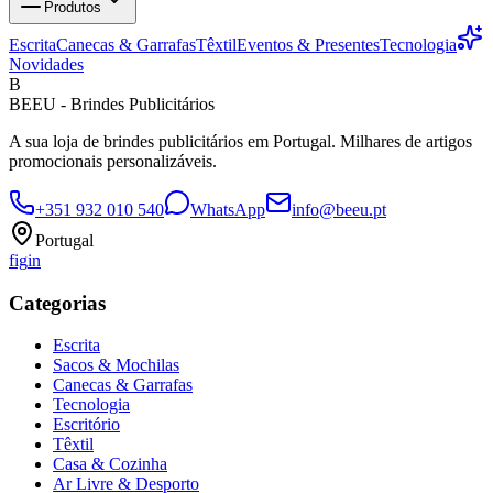
Produtos
Escrita
Canecas & Garrafas
Têxtil
Eventos & Presentes
Tecnologia
Novidades
B
BEEU - Brindes Publicitários
A sua loja de brindes publicitários em Portugal. Milhares de artigos
promocionais personalizáveis.
+351 932 010 540
WhatsApp
info@beeu.pt
Portugal
f
ig
in
Categorias
Escrita
Sacos & Mochilas
Canecas & Garrafas
Tecnologia
Escritório
Têxtil
Casa & Cozinha
Ar Livre & Desporto