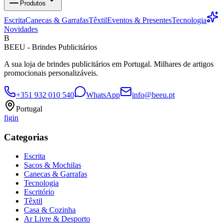
Produtos
Escrita
Canecas & Garrafas
Têxtil
Eventos & Presentes
Tecnologia
Novidades
B
BEEU - Brindes Publicitários
A sua loja de brindes publicitários em Portugal. Milhares de artigos
promocionais personalizáveis.
+351 932 010 540
WhatsApp
info@beeu.pt
Portugal
f
ig
in
Categorias
Escrita
Sacos & Mochilas
Canecas & Garrafas
Tecnologia
Escritório
Têxtil
Casa & Cozinha
Ar Livre & Desporto