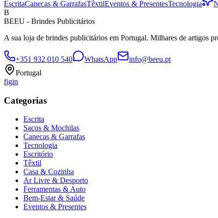
Escrita
Canecas & Garrafas
Têxtil
Eventos & Presentes
Tecnologia
N
B
BEEU - Brindes Publicitários
A sua loja de brindes publicitários em Portugal. Milhares de artigos p
+351 932 010 540
WhatsApp
info@beeu.pt
Portugal
f
ig
in
Categorias
Escrita
Sacos & Mochilas
Canecas & Garrafas
Tecnologia
Escritório
Têxtil
Casa & Cozinha
Ar Livre & Desporto
Ferramentas & Auto
Bem-Estar & Saúde
Eventos & Presentes