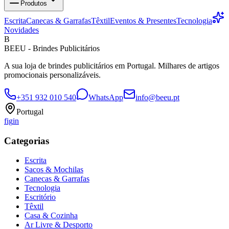
Produtos
Escrita
Canecas & Garrafas
Têxtil
Eventos & Presentes
Tecnologia
Novidades
B
BEEU - Brindes Publicitários
A sua loja de brindes publicitários em Portugal. Milhares de artigos
promocionais personalizáveis.
+351 932 010 540
WhatsApp
info@beeu.pt
Portugal
f
ig
in
Categorias
Escrita
Sacos & Mochilas
Canecas & Garrafas
Tecnologia
Escritório
Têxtil
Casa & Cozinha
Ar Livre & Desporto