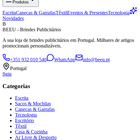
Produtos
Escrita
Canecas & Garrafas
Têxtil
Eventos & Presentes
Tecnologia
Novidades
B
BEEU - Brindes Publicitários
A sua loja de brindes publicitários em Portugal. Milhares de artigos
promocionais personalizáveis.
+351 932 010 540
WhatsApp
info@beeu.pt
Portugal
f
ig
in
Categorias
Escrita
Sacos & Mochilas
Canecas & Garrafas
Tecnologia
Escritório
Têxtil
Casa & Cozinha
Ar Livre & Desporto