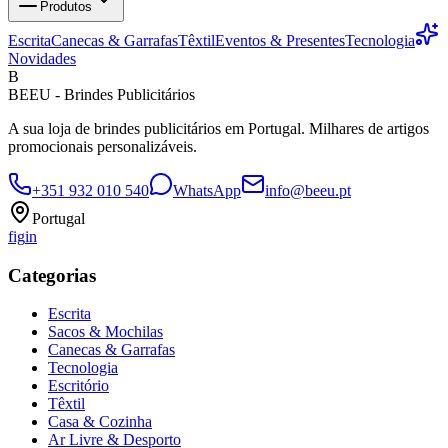
Produtos
Escrita
Canecas & Garrafas
Têxtil
Eventos & Presentes
Tecnologia
Novidades
B
BEEU - Brindes Publicitários
A sua loja de brindes publicitários em Portugal. Milhares de artigos
promocionais personalizáveis.
+351 932 010 540
WhatsApp
info@beeu.pt
Portugal
f
ig
in
Categorias
Escrita
Sacos & Mochilas
Canecas & Garrafas
Tecnologia
Escritório
Têxtil
Casa & Cozinha
Ar Livre & Desporto