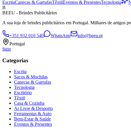
Escrita
Canecas & Garrafas
Têxtil
Eventos & Presentes
Tecnologia
N
B
BEEU - Brindes Publicitários
A sua loja de brindes publicitários em Portugal. Milhares de artigos p
+351 932 010 540
WhatsApp
info@beeu.pt
Portugal
f
ig
in
Categorias
Escrita
Sacos & Mochilas
Canecas & Garrafas
Tecnologia
Escritório
Têxtil
Casa & Cozinha
Ar Livre & Desporto
Ferramentas & Auto
Bem-Estar & Saúde
Eventos & Presentes