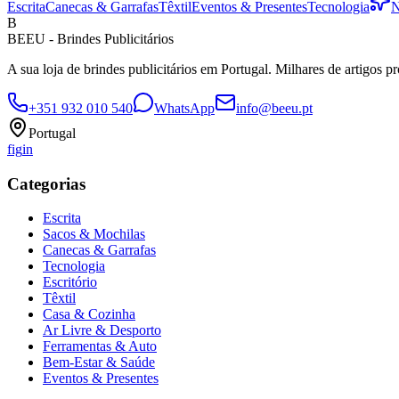
Escrita
Canecas & Garrafas
Têxtil
Eventos & Presentes
Tecnologia
N
B
BEEU - Brindes Publicitários
A sua loja de brindes publicitários em Portugal. Milhares de artigos p
+351 932 010 540
WhatsApp
info@beeu.pt
Portugal
f
ig
in
Categorias
Escrita
Sacos & Mochilas
Canecas & Garrafas
Tecnologia
Escritório
Têxtil
Casa & Cozinha
Ar Livre & Desporto
Ferramentas & Auto
Bem-Estar & Saúde
Eventos & Presentes