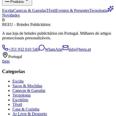
Produtos
Escrita
Canecas & Garrafas
Têxtil
Eventos & Presentes
Tecnologia
Novidades
B
BEEU - Brindes Publicitários
A sua loja de brindes publicitários em Portugal. Milhares de artigos
promocionais personalizáveis.
+351 932 010 540
WhatsApp
info@beeu.pt
Portugal
f
ig
in
Categorias
Escrita
Sacos & Mochilas
Canecas & Garrafas
Tecnologia
Escritório
Têxtil
Casa & Cozinha
Ar Livre & Desporto