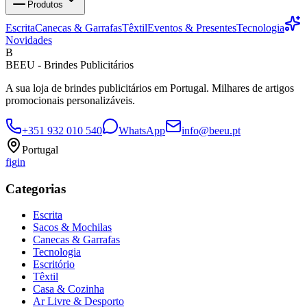
Produtos
Escrita
Canecas & Garrafas
Têxtil
Eventos & Presentes
Tecnologia
Novidades
B
BEEU - Brindes Publicitários
A sua loja de brindes publicitários em Portugal. Milhares de artigos
promocionais personalizáveis.
+351 932 010 540
WhatsApp
info@beeu.pt
Portugal
f
ig
in
Categorias
Escrita
Sacos & Mochilas
Canecas & Garrafas
Tecnologia
Escritório
Têxtil
Casa & Cozinha
Ar Livre & Desporto