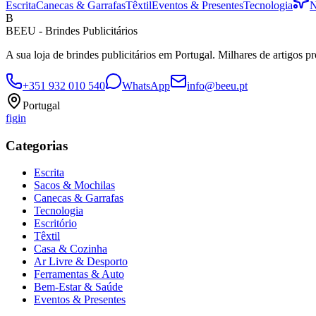
Escrita
Canecas & Garrafas
Têxtil
Eventos & Presentes
Tecnologia
N
B
BEEU - Brindes Publicitários
A sua loja de brindes publicitários em Portugal. Milhares de artigos p
+351 932 010 540
WhatsApp
info@beeu.pt
Portugal
f
ig
in
Categorias
Escrita
Sacos & Mochilas
Canecas & Garrafas
Tecnologia
Escritório
Têxtil
Casa & Cozinha
Ar Livre & Desporto
Ferramentas & Auto
Bem-Estar & Saúde
Eventos & Presentes