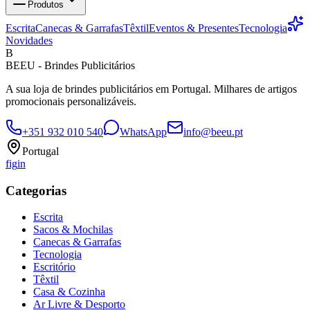
Produtos
Escrita
Canecas & Garrafas
Têxtil
Eventos & Presentes
Tecnologia
Novidades
B
BEEU - Brindes Publicitários
A sua loja de brindes publicitários em Portugal. Milhares de artigos
promocionais personalizáveis.
+351 932 010 540
WhatsApp
info@beeu.pt
Portugal
f
ig
in
Categorias
Escrita
Sacos & Mochilas
Canecas & Garrafas
Tecnologia
Escritório
Têxtil
Casa & Cozinha
Ar Livre & Desporto