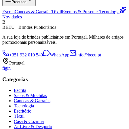
Produtos
Escrita
Canecas & Garrafas
Têxtil
Eventos & Presentes
Tecnologia
Novidades
B
BEEU - Brindes Publicitários
A sua loja de brindes publicitários em Portugal. Milhares de artigos
promocionais personalizáveis.
+351 932 010 540
WhatsApp
info@beeu.pt
Portugal
f
ig
in
Categorias
Escrita
Sacos & Mochilas
Canecas & Garrafas
Tecnologia
Escritório
Têxtil
Casa & Cozinha
Ar Livre & Desporto